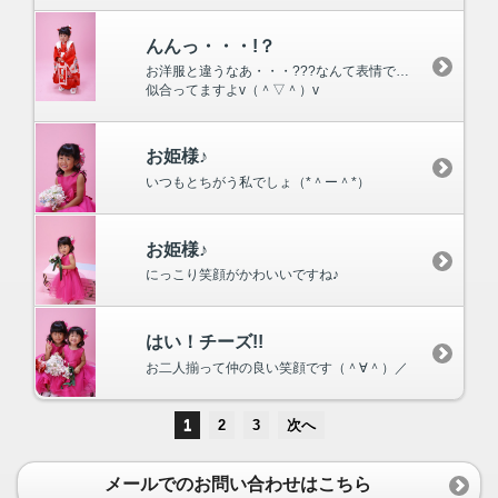
んんっ・・・!？
お洋服と違うなあ・・・???なんて表情でしょうか？
似合ってますよv（＾▽＾）v
お姫様♪
いつもとちがう私でしょ（*＾ー＾*）
お姫様♪
にっこり笑顔がかわいいですね♪
はい！チーズ!!
お二人揃って仲の良い笑顔です（＾∀＾）／
1
2
3
次へ
メールでのお問い合わせはこちら