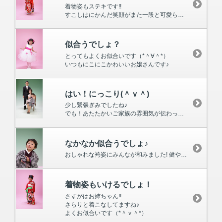
着物姿もステキです!!
すこしはにかんだ笑顔がまた一段と可愛らしいです!!
似合うでしょ？
とってもよくお似合いです（*＾∀＾*）
いつもにこにこかわいいお嬢さんです♪
はい！にっこり(＾ｖ＾)
少し緊張ぎみでしたね♪
でも！あたたかいご家族の雰囲気が伝わってきます（*＾-＾*）
なかなか似合うでしょ♪
おしゃれな袴姿にみんなが和みました! 健やかなるご成長を楽しみにしています☆
着物姿もいけるでしょ！
さすがはお姉ちゃん!!
さらりと着こなしてますね♪
よくお似合いです（*＾ｖ＾*）