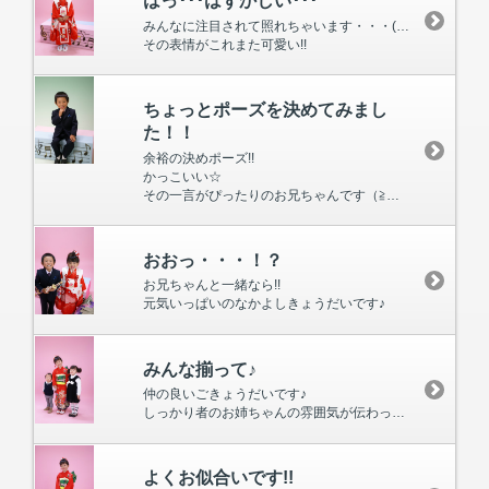
はっ･･･はずかしい･･･
みんなに注目されて照れちゃいます・・・(+_+；)そんな表情でしょうか???
その表情がこれまた可愛い!!
ちょっとポーズを決めてみまし
た！！
余裕の決めポーズ!!
かっこいい☆
その一言がぴったりのお兄ちゃんです（≧▽≦）
おおっ・・・！？
お兄ちゃんと一緒なら!!
元気いっぱいのなかよしきょうだいです♪
みんな揃って♪
仲の良いごきょうだいです♪
しっかり者のお姉ちゃんの雰囲気が伝わってきます｡（*＾▽＾*）｡
よくお似合いです!!