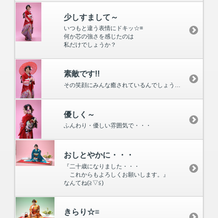
少しすまして～
いつもと違う表情にドキッ☆≡
何か芯の強さを感じたのは
私だけでしょうか？
素敵です!!
その笑顔にみんな癒されているんでしょうね～♪
優しく～
ふんわり・優しい雰囲気で・・・
おしとやかに・・・
『二十歳になりました・・・
これからもよろしくお願いします。』
なんてね(≧▽≦)
きらり☆≡