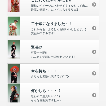
こだわりはネイルにも!!
振袖のイメージにあわせてネイルをして来られていました。
最高の笑顔と共にネイルもキラリ☆Ξ
二十歳になりました～！
これからも よろしくお願いいたします。(*＾ｖ＾*)
笑顔がステキです!!
緊張!?
可愛さ全開!!
ハニカミ笑顔(≧ｖ≦)/かわいいです!!
傘を持ち・・・
きりっと素敵な表情です(*^^)v
何かしら・・・？
思わず二度見!!(＾▽＾)
そんな雰囲気ですね～♪